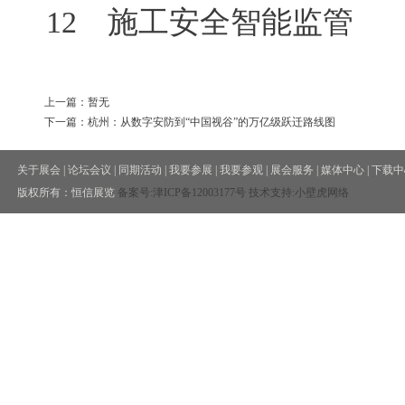
12 施工安全智能监管
上一篇：暂无
下一篇：杭州：从数字安防到“中国视谷”的万亿级跃迁路线图
关于展会
|
论坛会议
|
同期活动
|
我要参展
|
我要参观
|
展会服务
|
媒体中心
|
下载中
版权所有：恒信展览
备案号:
津ICP备12003177号
技术支持:小壁虎网络