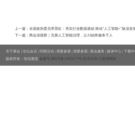
上一篇：全国政协委员李景虹：夯实行业数据基础 推动“人工智能+”纵深发
下一篇：两会深观察｜完善人工智能治理，让AI始终服务于人
关于展会
|
论坛会议
|
同期活动
|
我要参展
|
我要参观
|
展会服务
|
媒体中心
|
下载中
版权所有：恒信展览
备案号:
津ICP备12003177号
技术支持:小壁虎网络