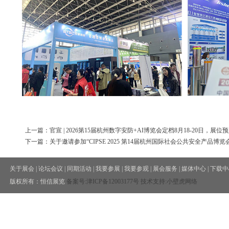
上一篇：官宣 | 2026第15届杭州数字安防+AI博览会定档8月18-20日，展
下一篇：关于邀请参加“CIPSE 2025 第14届杭州国际社会公共安全产品博览
关于展会
|
论坛会议
|
同期活动
|
我要参展
|
我要参观
|
展会服务
|
媒体中心
|
下载中
版权所有：恒信展览
备案号:
津ICP备12003177号
技术支持:小壁虎网络