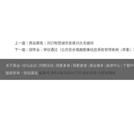
上一篇：两会聚焦：2025智慧城市发展10大关键词
下一篇：国常会：审议通过《公共安全视频图像信息系统管理条例（草案）
关于展会
|
论坛会议
|
同期活动
|
我要参展
|
我要参观
|
展会服务
|
媒体中心
|
下载中
版权所有：恒信展览
备案号:
津ICP备12003177号
技术支持:小壁虎网络