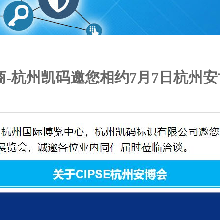
-杭州凯码邀您相约7月7日杭州