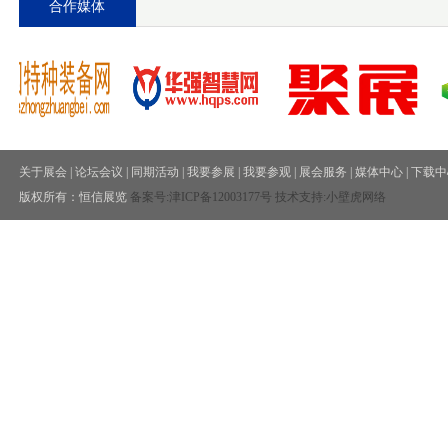
合作媒体
关于展会
|
论坛会议
|
同期活动
|
我要参展
|
我要参观
|
展会服务
|
媒体中心
|
下载中
版权所有：恒信展览
备案号:
津ICP备12003177号
技术支持:小壁虎网络